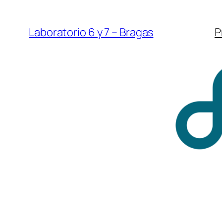
Saltar
al
Laboratorio 6 y 7 – Bragas
P
contenido