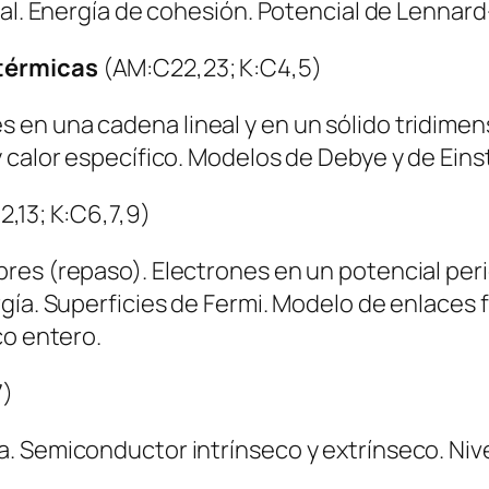
etal. Energía de cohesión. Potencial de Lenna
 térmicas
(AM:C22,23; K:C4,5)
 en una cadena lineal y en un sólido tridime
 calor específico. Modelos de Debye y de Eins
2,13; K:C6,7,9)
res (repaso). Electrones en un potencial per
gía. Superficies de Fermi. Modelo de enlaces f
co entero.
7)
. Semiconductor intrínseco y extrínseco. Niv