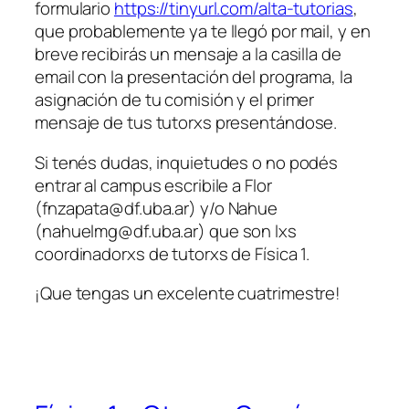
formulario
https://tinyurl.com/alta-tutorias
,
que probablemente ya te llegó por mail, y en
breve recibirás un mensaje a la casilla de
email con la presentación del programa, la
asignación de tu comisión y el primer
mensaje de tus tutorxs presentándose.
Si tenés dudas, inquietudes o no podés
entrar al campus escribile a Flor
(
fnzapata@df.uba.ar
) y/o Nahue
(
nahuelmg@df.uba.ar
) que son lxs
coordinadorxs de tutorxs de Física 1.
¡Que tengas un excelente cuatrimestre!