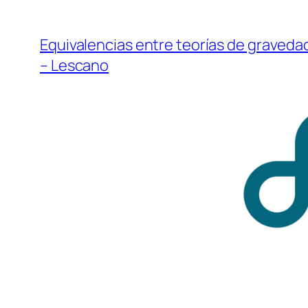
Saltar
al
Equivalencias entre teorías de graveda
contenido
– Lescano