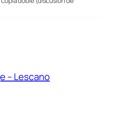
 copia doble (discusión de
ge – Lescano