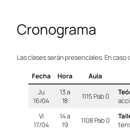
Cronograma
Las clases serán presenciales. En caso 
Fecha
Hora
Aula
Ju
13 a
Teó
1115 Pab 0
16/04
18
acc
Vi
14 a
Tal
1108 Pab 0
17/04
19
tens