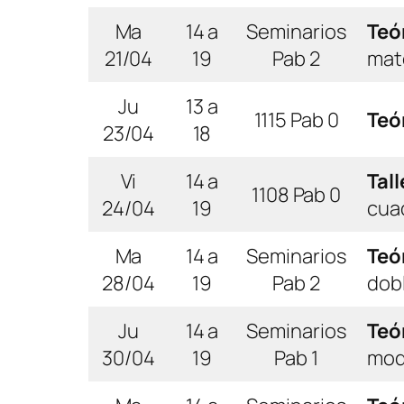
Ma
14 a
Seminarios
Teó
21/04
19
Pab 2
mate
Ju
13 a
1115 Pab 0
Teó
23/04
18
Vi
14 a
Tal
1108 Pab 0
24/04
19
cuad
Ma
14 a
Seminarios
Teó
28/04
19
Pab 2
dobl
Ju
14 a
Seminarios
Teó
30/04
19
Pab 1
mod