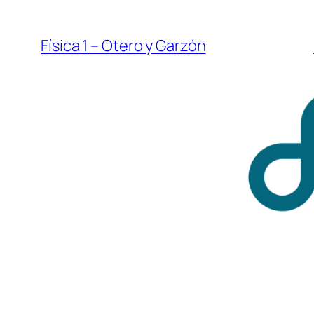
Saltar
al
Física 1 – Otero y Garzón
contenido