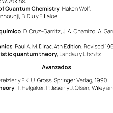
P. W. Atkins.
 of Quantum Chemistry
, Haken Wolf.
noudji, B. Diu y F. Laloe
 químico
. D. Cruz-Garritz, J. A. Chamizo, A. G
anics
, Paul A. M. Dirac. 4th Edition, Revised 19
istic quantum theory
, Landau y Lifshitz
Avanzados
Dreizler y F. K. U. Gross, Springer Verlag, 1990.
theory
. T. Helgaker, P. Jøsen y J. Olsen, Wiley 